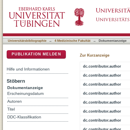
Efficacy, Safety And Feasibility Of Antiemet
DSpace Repositorium (Manakin basiert)
Dexamethasone In Pediatric Patients With 
Universitätsbibliographie
→
4 Medizinische Fakultät
→
Dokumentanzeige
PUBLIKATION MELDEN
Zur Kurzanzeige
dc.contributor.author
Hilfe und Informationen
dc.contributor.author
Stöbern
dc.contributor.author
Dokumentanzeige
dc.contributor.author
Erscheinungsdatum
Autoren
dc.contributor.author
Titel
dc.contributor.author
DDC-Klassifikation
dc.contributor.author
dc.contributor.author