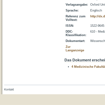
Verlagsangabe:
Oxford Uni
Sprache:
Englisch
Referenz zum
http://dx.
Volltext:
ISSN:
1522-9645
DDC-
610 - Medi
Klassifikation:
Dokumentart:
Wissenscha
Zur
Langanzeige
Das Dokument erschein
4 Medizinische Fakultä
Kontakt