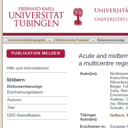
Acute and midterm outcomes of the post-appr
DSpace Repositorium (Manakin basiert)
transcatheter pulmonary valve implantation
Universitätsbibliographie
→
4 Medizinische Fakultät
→
Dokumentanzeige
PUBLIKATION MELDEN
Acute and midter
a multicentre regi
Hilfe und Informationen
Autor(en):
Nordmeyer
Kretschmar
Stöbern
Witsenbur
Dokumentanzeige
Berger, Fel
Sofia, Rei
Erscheinungsdatum
Emmertsen,
Andreas
;
G
Autoren
Ina
;
Milane
Titel
Sinisalo, 
Tübinger
DDC-Klassifikation
Hofbeck, 
Autor(en):
Erschienen in:
European H