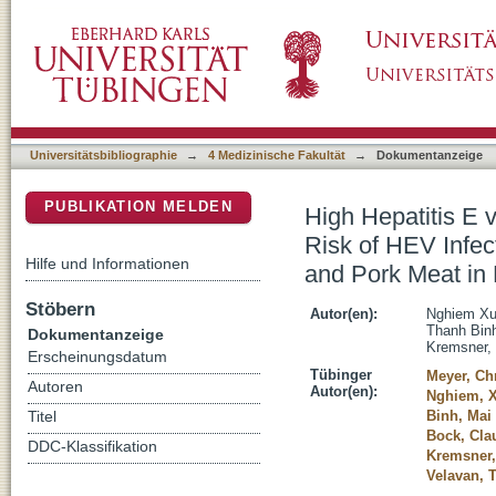
High Hepatitis E virus (HEV) Positivity Amo
DSpace Repositorium (Manakin basiert)
Individuals Occupationally Exposed to Pigs 
Universitätsbibliographie
→
4 Medizinische Fakultät
→
Dokumentanzeige
PUBLIKATION MELDEN
High Hepatitis E 
Risk of HEV Infec
Hilfe und Informationen
and Pork Meat in
Stöbern
Autor(en):
Nghiem Xu
Thanh Bin
Dokumentanzeige
Kremsner, 
Erscheinungsdatum
Tübinger
Meyer, Chr
Autoren
Autor(en):
Nghiem, 
Binh, Mai
Titel
Bock, Cl
DDC-Klassifikation
Kremsner,
Velavan, 