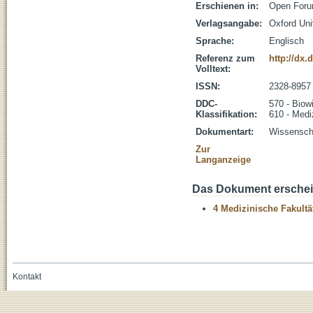
Erschienen in:
Open Forum
Verlagsangabe:
Oxford Uni
Sprache:
Englisch
Referenz zum
http://dx.
Volltext:
ISSN:
2328-8957
DDC-
570 - Biow
Klassifikation:
610 - Medi
Dokumentart:
Wissenscha
Zur
Langanzeige
Das Dokument erschein
4 Medizinische Fakultä
Kontakt