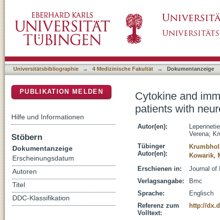
Cytokine and immune cell profiling in the cer
DSpace Repositorium (Manakin basiert)
diseases
Universitätsbibliographie
→
4 Medizinische Fakultät
→
Dokumentanzeige
PUBLIKATION MELDEN
Cytokine and immun
patients with neu
Hilfe und Informationen
Autor(en):
Lepennetie
Verena
;
Kr
Stöbern
Tübinger
Krumbhol
Dokumentanzeige
Autor(en):
Kowarik, 
Erscheinungsdatum
Erschienen in:
Journal of
Autoren
Verlagsangabe:
Bmc
Titel
Sprache:
Englisch
DDC-Klassifikation
Referenz zum
http://dx.
Volltext: