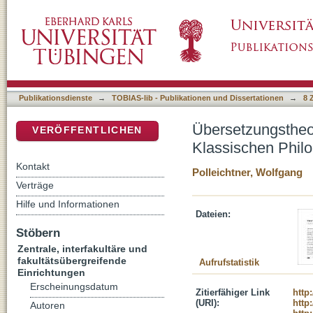
Übersetzungstheorien und Übersetzungspraxis
DSpace Repositorium (Manakin basiert)
Publikationsdienste
→
TOBIAS-lib - Publikationen und Dissertationen
→
8 
Übersetzungstheor
VERÖFFENTLICHEN
Klassischen Philo
Kontakt
Polleichtner, Wolfgang
Verträge
Hilfe und Informationen
Dateien:
Stöbern
Zentrale, interfakultäre und
fakultätsübergreifende
Aufrufstatistik
Einrichtungen
Erscheinungsdatum
Zitierfähiger Link
http
(URI):
http
Autoren