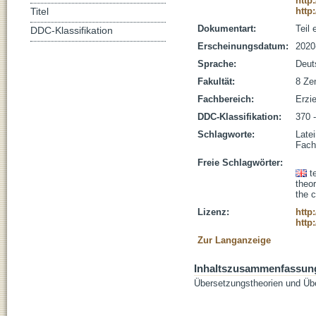
http
http
Titel
Dokumentart:
Teil
DDC-Klassifikation
Erscheinungsdatum:
2020
Sprache:
Deut
Fakultät:
8 Zen
Fachbereich:
Erzi
DDC-Klassifikation:
370 
Schlagworte:
Latei
Fach
Freie Schlagwörter:
t
theo
the 
Lizenz:
http
http
Zur Langanzeige
Inhaltszusammenfassun
Übersetzungstheorien und Übe