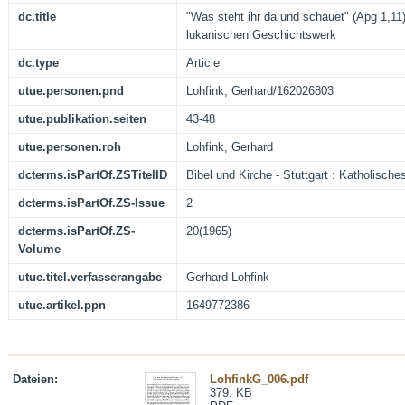
dc.title
"Was steht ihr da und schauet" (Apg 1,11)
lukanischen Geschichtswerk
dc.type
Article
utue.personen.pnd
Lohfink, Gerhard/162026803
utue.publikation.seiten
43-48
utue.personen.roh
Lohfink, Gerhard
dcterms.isPartOf.ZSTitelID
Bibel und Kirche - Stuttgart : Katholische
dcterms.isPartOf.ZS-Issue
2
dcterms.isPartOf.ZS-
20(1965)
Volume
utue.titel.verfasserangabe
Gerhard Lohfink
utue.artikel.ppn
1649772386
Dateien:
LohfinkG_006.pdf
379. KB