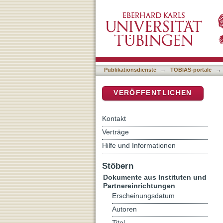
"Was steht ihr da und sch
DSpace Repositorium (Manakin b
Publikationsdienste
→
TOBIAS-portale
→
VERÖFFENTLICHEN
Kontakt
Verträge
Hilfe und Informationen
Stöbern
Dokumente aus Instituten und
Partnereinrichtungen
Erscheinungsdatum
Autoren
Titel