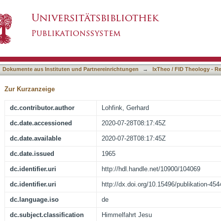
auet" (Apg 1,11) : die "Himmelfahrt Jesu" im 
asiert)
Dokumente aus Instituten und Partnereinrichtungen
→
IxTheo / FID Theology - R
Zur Kurzanzeige
dc.contributor.author
Lohfink, Gerhard
dc.date.accessioned
2020-07-28T08:17:45Z
dc.date.available
2020-07-28T08:17:45Z
dc.date.issued
1965
dc.identifier.uri
http://hdl.handle.net/10900/104069
dc.identifier.uri
http://dx.doi.org/10.15496/publikation-454
dc.language.iso
de
dc.subject.classification
Himmelfahrt Jesu