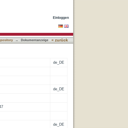
lukanischen Geschichtswerk
Einloggen
« zurück
epository
→
Dokumentanzeige
de_DE
de_DE
47
de_DE