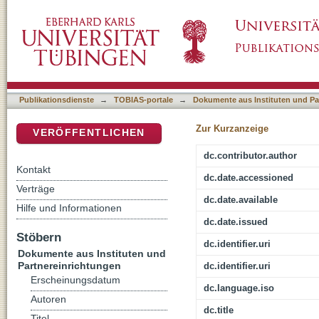
Die Auferstehung Jesu und die historische Kri
DSpace Repositorium (Manakin basiert)
Publikationsdienste
→
TOBIAS-portale
→
Dokumente aus Instituten und Pa
Zur Kurzanzeige
VERÖFFENTLICHEN
dc.contributor.author
Kontakt
dc.date.accessioned
Verträge
dc.date.available
Hilfe und Informationen
dc.date.issued
Stöbern
dc.identifier.uri
Dokumente aus Instituten und
Partnereinrichtungen
dc.identifier.uri
Erscheinungsdatum
dc.language.iso
Autoren
dc.title
Titel