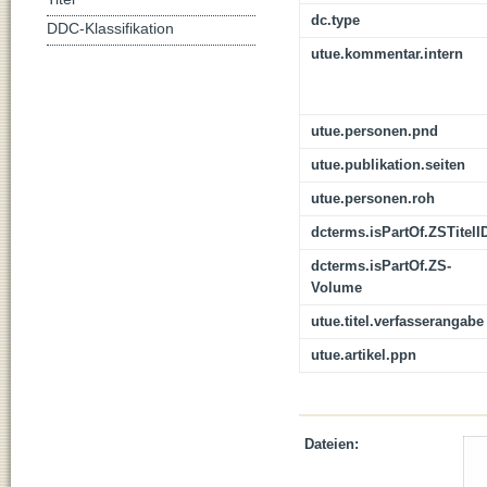
dc.type
DDC-Klassifikation
utue.kommentar.intern
utue.personen.pnd
utue.publikation.seiten
utue.personen.roh
dcterms.isPartOf.ZSTitelI
dcterms.isPartOf.ZS-
Volume
utue.titel.verfasserangabe
utue.artikel.ppn
Dateien: