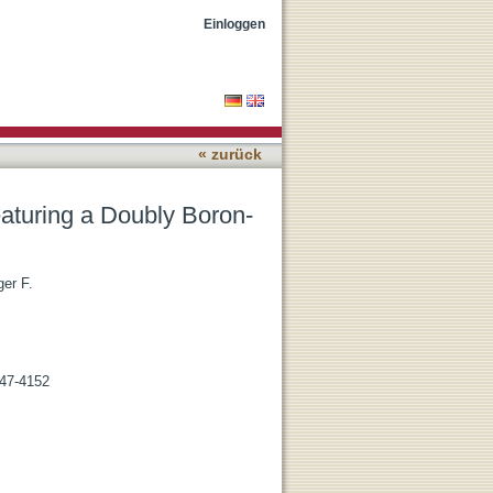
itrogen-Doped Bay Region
Einloggen
« zurück
aturing a Doubly Boron-
ger F.
147-4152