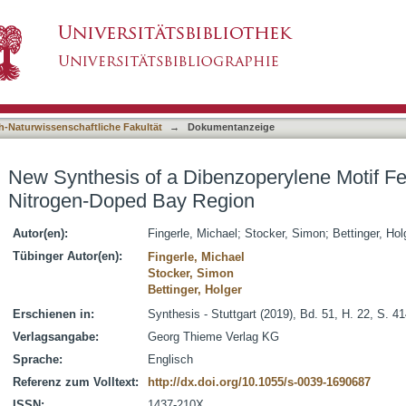
zoperylene Motif Featuring a Doubly Boron-N
asiert)
h-Naturwissenschaftliche Fakultät
→
Dokumentanzeige
New Synthesis of a Dibenzoperylene Motif Fe
Nitrogen-Doped Bay Region
Autor(en):
Fingerle, Michael
;
Stocker, Simon
;
Bettinger, Hol
Tübinger Autor(en):
Fingerle, Michael
Stocker, Simon
Bettinger, Holger
Erschienen in:
Synthesis - Stuttgart (2019), Bd. 51, H. 22, S. 4
Verlagsangabe:
Georg Thieme Verlag KG
Sprache:
Englisch
Referenz zum Volltext:
http://dx.doi.org/10.1055/s-0039-1690687
ISSN:
1437-210X