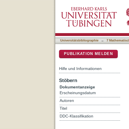
New Synthesis of a Diben
DSpace Repositorium (Manakin b
Universitätsbibliographie
→
7 Mathematisc
PUBLIKATION MELDEN
Hilfe und Informationen
Stöbern
Dokumentanzeige
Erscheinungsdatum
Autoren
Titel
DDC-Klassifikation