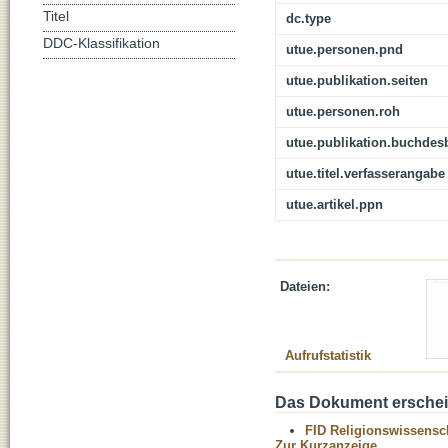
Titel
dc.type
DDC-Klassifikation
utue.personen.pnd
utue.publikation.seiten
utue.personen.roh
utue.publikation.buchdes
utue.titel.verfasserangabe
utue.artikel.ppn
Dateien:
Aufrufstatistik
Das Dokument erschein
FID Religionswissensch
Zur Kurzanzeige