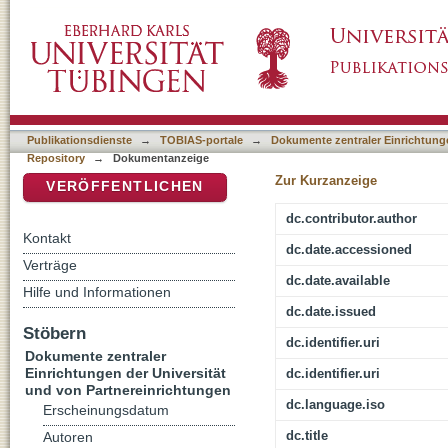
3 Allermannsharnisch
DSpace Repositorium (Manakin basiert)
Publikationsdienste
→
TOBIAS-portale
→
Dokumente zentraler Einrichtunge
Repository
→
Dokumentanzeige
Zur Kurzanzeige
VERÖFFENTLICHEN
dc.contributor.author
Kontakt
dc.date.accessioned
Verträge
dc.date.available
Hilfe und Informationen
dc.date.issued
Stöbern
dc.identifier.uri
Dokumente zentraler
Einrichtungen der Universität
dc.identifier.uri
und von Partnereinrichtungen
dc.language.iso
Erscheinungsdatum
dc.title
Autoren