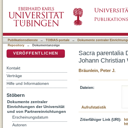
Sacra parentalia D. Georgii Fredericii Beh
DSpace Repositorium (Manakin basiert)
Publikationsdienste
→
TOBIAS-portale
→
Dokumente zentraler Einrichtunge
Repository
→
Dokumentanzeige
Sacra parentalia 
VERÖFFENTLICHEN
Johann Christian
Kontakt
Bräunlein, Peter J.
Verträge
Hilfe und Informationen
Dateien:
Stöbern
Dokumente zentraler
Einrichtungen der Universität
Aufrufstatistik
und von Partnereinrichtungen
Erscheinungsdatum
Zitierfähiger Link (URI):
ht
ht
Autoren