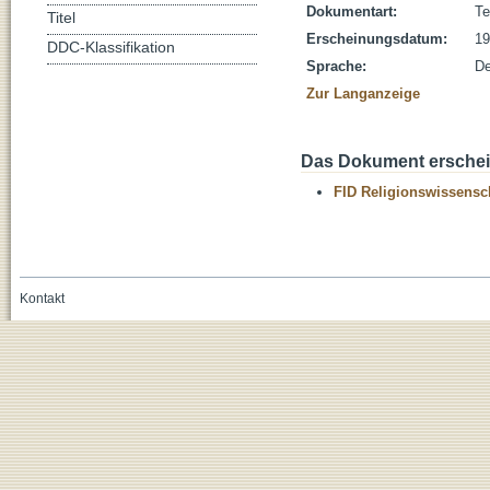
Dokumentart:
Te
Titel
Erscheinungsdatum:
19
DDC-Klassifikation
Sprache:
De
Zur Langanzeige
Das Dokument erschein
FID Religionswissensch
Kontakt