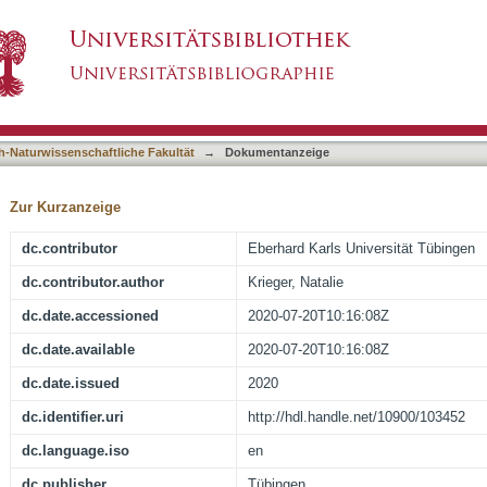
nd interaction studies of the plastidic PII prot
asiert)
h-Naturwissenschaftliche Fakultät
→
Dokumentanzeige
Zur Kurzanzeige
dc.contributor
Eberhard Karls Universität Tübingen
dc.contributor.author
Krieger, Natalie
dc.date.accessioned
2020-07-20T10:16:08Z
dc.date.available
2020-07-20T10:16:08Z
dc.date.issued
2020
dc.identifier.uri
http://hdl.handle.net/10900/103452
dc.language.iso
en
dc.publisher
Tübingen