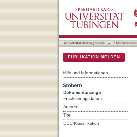
Expression, localization, a
DSpace Repositorium (Manakin b
thaliana
Universitätsbibliographie
→
7 Mathematisc
PUBLIKATION MELDEN
Hilfe und Informationen
Stöbern
Dokumentanzeige
Erscheinungsdatum
Autoren
Titel
DDC-Klassifikation