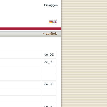
ein from Arabidopsis
Einloggen
« zurück
de_DE
de_DE
de_DE
de_DE