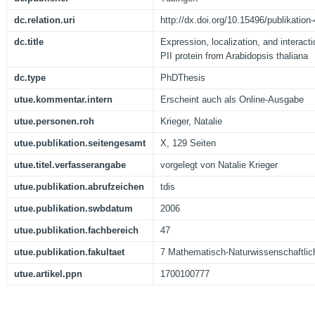
dc.relation.uri
http://dx.doi.org/10.15496/publikation
dc.title
Expression, localization, and interacti
PII protein from Arabidopsis thaliana
dc.type
PhDThesis
utue.kommentar.intern
Erscheint auch als Online-Ausgabe
utue.personen.roh
Krieger, Natalie
utue.publikation.seitengesamt
X, 129 Seiten
utue.titel.verfasserangabe
vorgelegt von Natalie Krieger
utue.publikation.abrufzeichen
tdis
utue.publikation.swbdatum
2006
utue.publikation.fachbereich
47
utue.publikation.fakultaet
7 Mathematisch-Naturwissenschaftlic
utue.artikel.ppn
1700100777