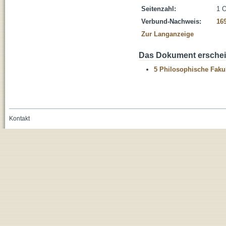
Seitenzahl:
1 O
Verbund-Nachweis:
16
Zur Langanzeige
Das Dokument erschein
5 Philosophische Fakul
Kontakt