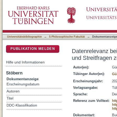
Datenrelevanz bei KI : vom Datenschutz, u
DSpace Repositorium (Manakin basiert)
mit Daten
Universitätsbibliographie
→
5 Philosophische Fakultät
→
Dokumentanzeig
PUBLIKATION MELDEN
Datenrelevanz be
und Streitfragen
Hilfe und Informationen
Autor(en):
Gün
Stöbern
Tübinger Autor(en):
Gün
Dokumentanzeige
Erscheinungsjahr:
20
Erscheinungsdatum
Verlagsangabe:
Tüb
Autoren
Sprache:
De
Titel
Referenz zum Volltext:
ht
htt
DDC-Klassifikation
htt
Dokumentart:
Bu