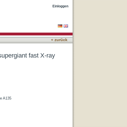
sient IGR J08408-4503
Einloggen
« zurück
supergiant fast X-ray
le A135