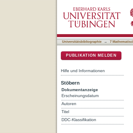
Accretion disc by Roche l
DSpace Repositorium (Manakin b
Universitätsbibliographie
→
7 Mathematisc
PUBLIKATION MELDEN
Hilfe und Informationen
Stöbern
Dokumentanzeige
Erscheinungsdatum
Autoren
Titel
DDC-Klassifikation