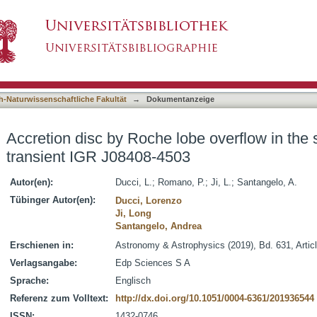
obe overflow in the supergiant fast X-ray tran
asiert)
h-Naturwissenschaftliche Fakultät
→
Dokumentanzeige
Accretion disc by Roche lobe overflow in the 
transient IGR J08408-4503
Autor(en):
Ducci, L.
;
Romano, P.
;
Ji, L.
;
Santangelo, A.
Tübinger Autor(en):
Ducci, Lorenzo
Ji, Long
Santangelo, Andrea
Erschienen in:
Astronomy & Astrophysics (2019), Bd. 631, Artic
Verlagsangabe:
Edp Sciences S A
Sprache:
Englisch
Referenz zum Volltext:
http://dx.doi.org/10.1051/0004-6361/201936544
ISSN:
1432-0746