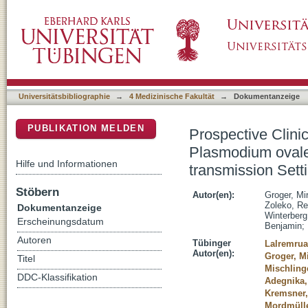
Prospective Clinical and Molecular Evaluation
DSpace Repositorium (Manakin basiert)
Relapses in a High-transmission Setting
Universitätsbibliographie
→
4 Medizinische Fakultät
→
Dokumentanzeige
PUBLIKATION MELDEN
Prospective Clinic
Plasmodium ovale 
Hilfe und Informationen
transmission Sett
Stöbern
Autor(en):
Groger, Mi
Zoleko, Re
Dokumentanzeige
Winterberg
Erscheinungsdatum
Benjamin
;
Autoren
Tübinger
Lalremruat
Autor(en):
Groger, M
Titel
Mischling
DDC-Klassifikation
Adegnika,
Kremsner,
Mordmülle