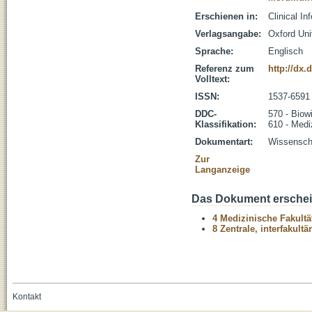
Erschienen in:
Clinical I
Verlagsangabe:
Oxford Uni
Sprache:
Englisch
Referenz zum
http://dx.
Volltext:
ISSN:
1537-6591
DDC-
570 - Biow
Klassifikation:
610 - Medi
Dokumentart:
Wissenscha
Zur
Langanzeige
Das Dokument erschein
4 Medizinische Fakultä
8 Zentrale, interfakult
Kontakt