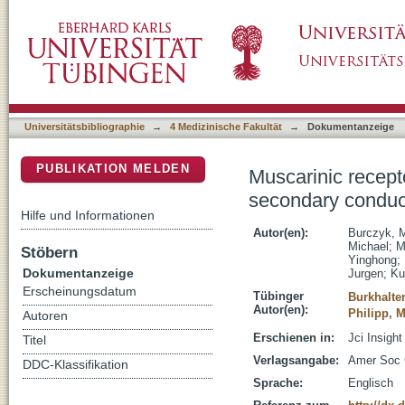
Muscarinic receptors promote pacemaker fat
DSpace Repositorium (Manakin basiert)
tissue in zebrafish
Universitätsbibliographie
→
4 Medizinische Fakultät
→
Dokumentanzeige
PUBLIKATION MELDEN
Muscarinic recept
secondary conduct
Hilfe und Informationen
Autor(en):
Burczyk, M
Michael
;
M
Stöbern
Yinghong
;
Dokumentanzeige
Jurgen
;
Ku
Erscheinungsdatum
Tübinger
Burkhalter
Autor(en):
Philipp, M
Autoren
Erschienen in:
Jci Insight
Titel
Verlagsangabe:
Amer Soc C
DDC-Klassifikation
Sprache:
Englisch