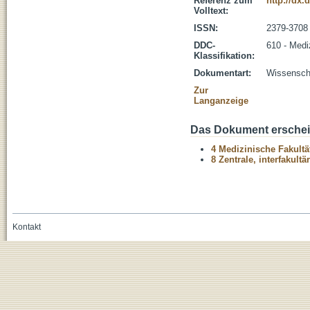
Referenz zum
http://dx.
Volltext:
ISSN:
2379-3708
DDC-
610 - Medi
Klassifikation:
Dokumentart:
Wissenscha
Zur
Langanzeige
Das Dokument erschein
4 Medizinische Fakultä
8 Zentrale, interfakult
Kontakt