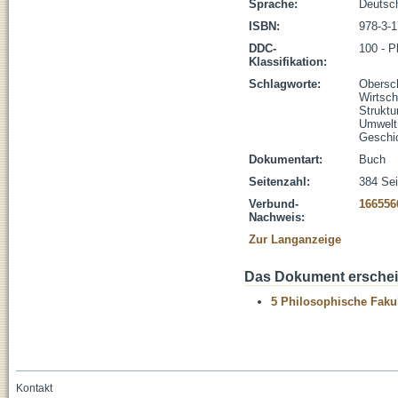
Sprache:
Deutsc
ISBN:
978-3-
DDC-
100 - P
Klassifikation:
Schlagworte:
Obersc
Wirtsch
Struktu
Umwelt
Geschi
Dokumentart:
Buch
Seitenzahl:
384 Sei
Verbund-
166556
Nachweis:
Zur Langanzeige
Das Dokument erschein
5 Philosophische Fakul
Kontakt