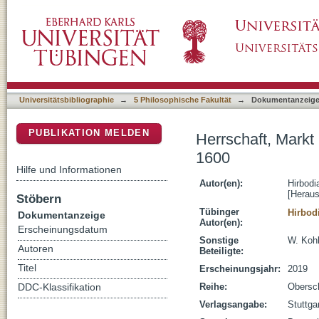
Herrschaft, Markt und Umwelt : Wirtschaft 
DSpace Repositorium (Manakin basiert)
Universitätsbibliographie
→
5 Philosophische Fakultät
→
Dokumentanzeig
PUBLIKATION MELDEN
Herrschaft, Markt
1600
Hilfe und Informationen
Autor(en):
Hirbodi
[Heraus
Stöbern
Tübinger
Hirbod
Dokumentanzeige
Autor(en):
Erscheinungsdatum
Sonstige
W. Ko
Autoren
Beteiligte:
Titel
Erscheinungsjahr:
2019
Reihe:
Obersc
DDC-Klassifikation
Verlagsangabe:
Stuttg