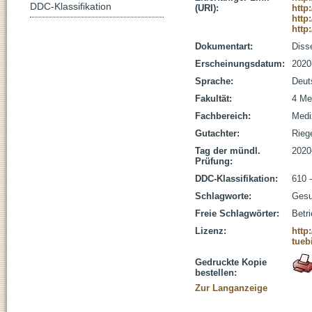
DDC-Klassifikation
(URI):
http
http
http
Dokumentart:
Disse
Erscheinungsdatum:
2020
Sprache:
Deut
Fakultät:
4 Me
Fachbereich:
Medi
Gutachter:
Riege
Tag der mündl.
2020
Prüfung:
DDC-Klassifikation:
610 
Schlagworte:
Gesu
Freie Schlagwörter:
Betr
Lizenz:
http
tueb
Gedruckte Kopie
bestellen:
Zur Langanzeige