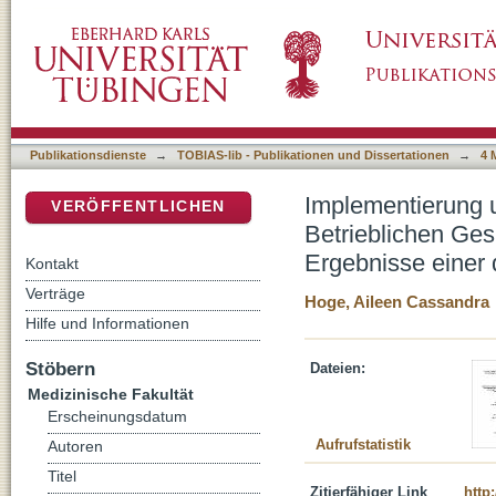
Implementierung und Zufriedenheit mit der 
DSpace Repositorium (Manakin basiert)
Gesundheitsmanagements im Landkreis Reutli
Unternehmensbefragung
Publikationsdienste
→
TOBIAS-lib - Publikationen und Dissertationen
→
4 
Implementierung 
VERÖFFENTLICHEN
Betrieblichen Ge
Ergebnisse einer
Kontakt
Verträge
Hoge, Aileen Cassandra
Hilfe und Informationen
Stöbern
Dateien:
Medizinische Fakultät
Erscheinungsdatum
Aufrufstatistik
Autoren
Titel
Zitierfähiger Link
http