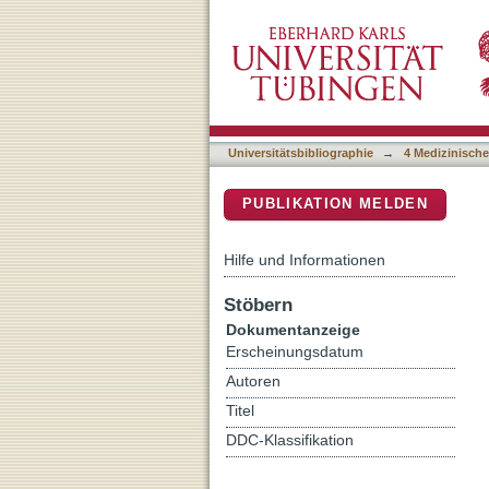
Differential expression of
DSpace Repositorium (Manakin b
diversity in follicular lym
Universitätsbibliographie
→
4 Medizinische
PUBLIKATION MELDEN
Hilfe und Informationen
Stöbern
Dokumentanzeige
Erscheinungsdatum
Autoren
Titel
DDC-Klassifikation