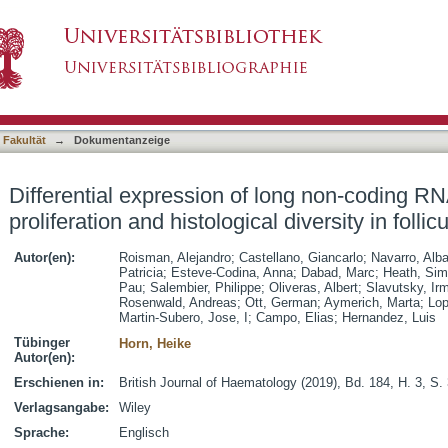
 long non-coding RNAs are related to proliferati
asiert)
phomas
 Fakultät
→
Dokumentanzeige
Differential expression of long non-coding RN
proliferation and histological diversity in foll
Autor(en):
Roisman, Alejandro
;
Castellano, Giancarlo
;
Navarro, Alb
Patricia
;
Esteve-Codina, Anna
;
Dabad, Marc
;
Heath, Si
Pau
;
Salembier, Philippe
;
Oliveras, Albert
;
Slavutsky, Ir
Rosenwald, Andreas
;
Ott, German
;
Aymerich, Marta
;
Lop
Martin-Subero, Jose, I
;
Campo, Elias
;
Hernandez, Luis
Tübinger
Horn, Heike
Autor(en):
Erschienen in:
British Journal of Haematology (2019), Bd. 184, H. 3, S.
Verlagsangabe:
Wiley
Sprache:
Englisch