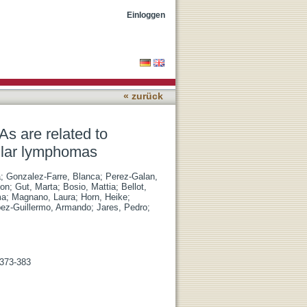
on and histological
Einloggen
« zurück
As are related to
icular lymphomas
a
;
Gonzalez-Farre, Blanca
;
Perez-Galan,
mon
;
Gut, Marta
;
Bosio, Mattia
;
Bellot,
ma
;
Magnano, Laura
;
Horn, Heike
;
ez-Guillermo, Armando
;
Jares, Pedro
;
 373-383