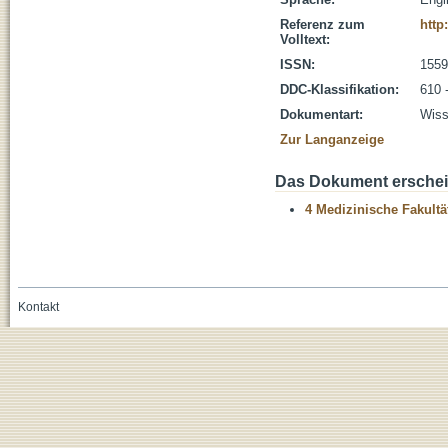
Referenz zum
http
Volltext:
ISSN:
1559
DDC-Klassifikation:
610 
Dokumentart:
Wiss
Zur Langanzeige
Das Dokument erschein
4 Medizinische Fakultä
Kontakt