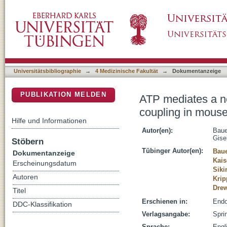
ATP mediates a negative autocrine signal on 
DSpace Repositorium (Manakin basiert)
cells
Universitätsbibliographie
→
4 Medizinische Fakultät
→
Dokumentanzeige
PUBLIKATION MELDEN
ATP mediates a ne
coupling in mouse
Hilfe und Informationen
Autor(en):
Baue
Gise
Stöbern
Tübinger Autor(en):
Baue
Dokumentanzeige
Kais
Erscheinungsdatum
Siki
Autoren
Krip
Drew
Titel
Erschienen in:
Endo
DDC-Klassifikation
Verlagsangabe:
Spri
Sprache:
Engl