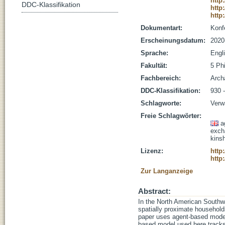
http
DDC-Klassifikation
http
http
Dokumentart:
Konf
Erscheinungsdatum:
2020
Sprache:
Engl
Fakultät:
5 Ph
Fachbereich:
Arch
DDC-Klassifikation:
930 
Schlagworte:
Verw
Freie Schlagwörter:
a
exch
kins
Lizenz:
http
http
Zur Langanzeige
Abstract:
In the North American Southw
spatially proximate househol
paper uses agent-based modelli
based model used here tracks 