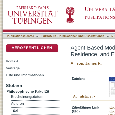
Agent-Based Modelling of the Relationship
DSpace Repositorium (Manakin basiert)
Publikationsdienste
→
TOBIAS-lib - Publikationen und Dissertationen
→
5 
Agent-Based Model
VERÖFFENTLICHEN
Residence, and 
Kontakt
Allison, James R.
Verträge
Hilfe und Informationen
Dateien:
Stöbern
Philosophische Fakultät
Aufrufstatistik
Erscheinungsdatum
Autoren
Zitierfähiger Link
http
Titel
(URI):
http