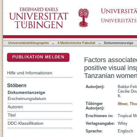
Factors associated with a cervical high-grade 
DSpace Repositorium (Manakin basiert)
acetic acid among more than 3300 Tanzani
Universitätsbibliographie
→
4 Medizinische Fakultät
→
Dokumentanzeige
PUBLIKATION MELDEN
Factors associated
positive visual i
Hilfe und Informationen
Tanzanian wome
Stöbern
Autor(en):
Baldur-Fels
Cecilie Do
Dokumentanzeige
K.
Erscheinungsdatum
Tübinger
Iftner, T
Autoren
Autor(en):
Titel
Erschienen in:
Tropical M
DDC-Klassifikation
Verlagsangabe:
Wiley
Sprache:
Englisch