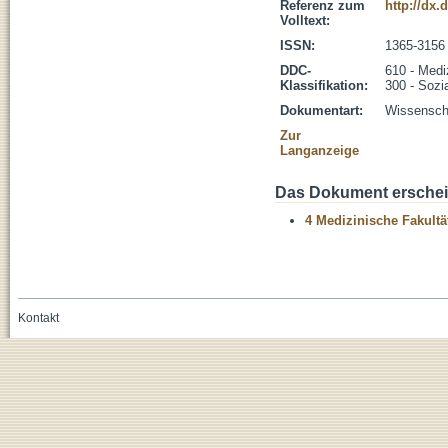
Referenz zum
http://dx.
Volltext:
ISSN:
1365-3156
DDC-
610 - Medi
Klassifikation:
300 - Sozi
Dokumentart:
Wissenscha
Zur
Langanzeige
Das Dokument erschein
4 Medizinische Fakultä
Kontakt