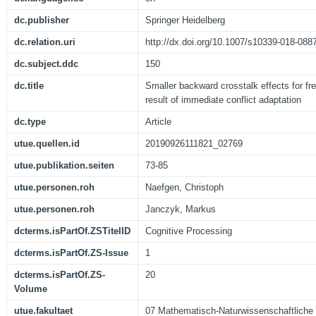
dc.publisher
Springer Heidelberg
dc.relation.uri
http://dx.doi.org/10.1007/s10339-018-088
dc.subject.ddc
150
dc.title
Smaller backward crosstalk effects for fr
result of immediate conflict adaptation
dc.type
Article
utue.quellen.id
20190926111821_02769
utue.publikation.seiten
73-85
utue.personen.roh
Naefgen, Christoph
utue.personen.roh
Janczyk, Markus
dcterms.isPartOf.ZSTitelID
Cognitive Processing
dcterms.isPartOf.ZS-Issue
1
dcterms.isPartOf.ZS-
20
Volume
utue.fakultaet
07 Mathematisch-Naturwissenschaftliche 