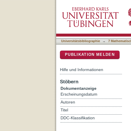
Smaller backward crosstalk
DSpace Repositorium (Manakin b
adaptation
Universitätsbibliographie
→
7 Mathematisc
PUBLIKATION MELDEN
Hilfe und Informationen
Stöbern
Dokumentanzeige
Erscheinungsdatum
Autoren
Titel
DDC-Klassifikation