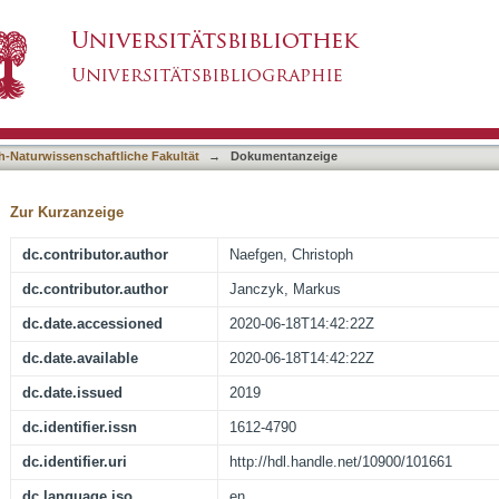
 effects for free choice tasks are not the resul
asiert)
h-Naturwissenschaftliche Fakultät
→
Dokumentanzeige
Zur Kurzanzeige
dc.contributor.author
Naefgen, Christoph
dc.contributor.author
Janczyk, Markus
dc.date.accessioned
2020-06-18T14:42:22Z
dc.date.available
2020-06-18T14:42:22Z
dc.date.issued
2019
dc.identifier.issn
1612-4790
dc.identifier.uri
http://hdl.handle.net/10900/101661
dc.language.iso
en