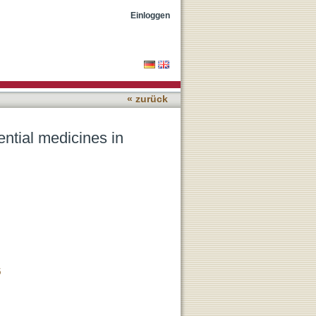
: A cross-sectional study
Einloggen
« zurück
sential medicines in
5