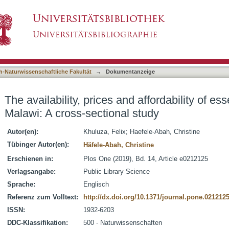
d affordability of essential medicines in Malawi
asiert)
h-Naturwissenschaftliche Fakultät
→
Dokumentanzeige
The availability, prices and affordability of es
Malawi: A cross-sectional study
Autor(en):
Khuluza, Felix
;
Haefele-Abah, Christine
Tübinger Autor(en):
Häfele-Abah, Christine
Erschienen in:
Plos One (2019), Bd. 14, Article e0212125
Verlagsangabe:
Public Library Science
Sprache:
Englisch
Referenz zum Volltext:
http://dx.doi.org/10.1371/journal.pone.021212
ISSN:
1932-6203
DDC-Klassifikation:
500 - Naturwissenschaften