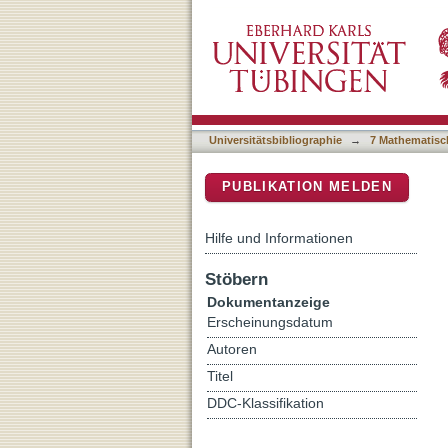
The availability, prices an
DSpace Repositorium (Manakin b
Universitätsbibliographie
→
7 Mathematisc
PUBLIKATION MELDEN
Hilfe und Informationen
Stöbern
Dokumentanzeige
Erscheinungsdatum
Autoren
Titel
DDC-Klassifikation