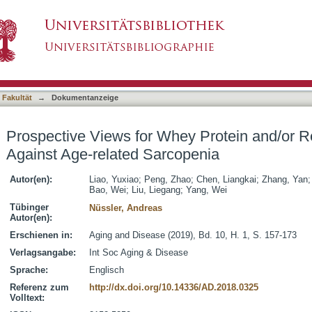
y Protein and/or Resistance Training Against
asiert)
 Fakultät
→
Dokumentanzeige
Prospective Views for Whey Protein and/or R
Against Age-related Sarcopenia
Autor(en):
Liao, Yuxiao
;
Peng, Zhao
;
Chen, Liangkai
;
Zhang, Yan
Bao, Wei
;
Liu, Liegang
;
Yang, Wei
Tübinger
Nüssler, Andreas
Autor(en):
Erschienen in:
Aging and Disease (2019), Bd. 10, H. 1, S. 157-173
Verlagsangabe:
Int Soc Aging & Disease
Sprache:
Englisch
Referenz zum
http://dx.doi.org/10.14336/AD.2018.0325
Volltext: