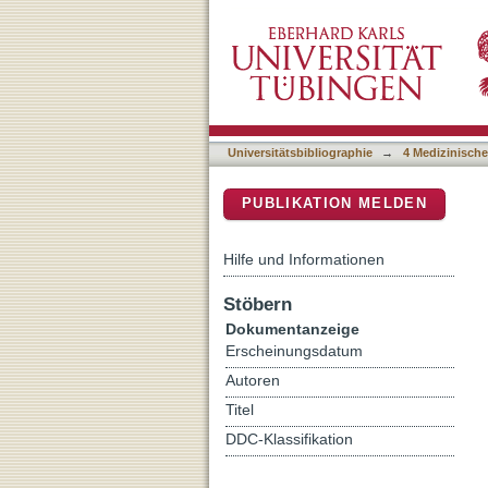
Prospective Views for Whe
DSpace Repositorium (Manakin b
Universitätsbibliographie
→
4 Medizinische
PUBLIKATION MELDEN
Hilfe und Informationen
Stöbern
Dokumentanzeige
Erscheinungsdatum
Autoren
Titel
DDC-Klassifikation