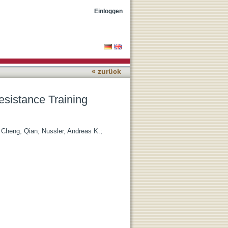
 Age-related Sarcopenia
Einloggen
« zurück
esistance Training
;
Cheng, Qian
;
Nussler, Andreas K.
;