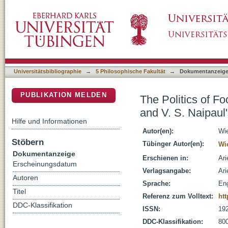
The Politics of Food and Appetite in Anita Des
DSpace Repositorium (Manakin basiert)
Universitätsbibliographie
→
5 Philosophische Fakultät
→
Dokumentanzeig
PUBLIKATION MELDEN
The Politics of Fo
and V. S. Naipaul'
Hilfe und Informationen
Autor(en):
Wie
Stöbern
Tübinger Autor(en):
Wi
Dokumentanzeige
Erschienen in:
Ari
Erscheinungsdatum
Verlagsangabe:
Ari
Autoren
Sprache:
Eng
Titel
Referenz zum Volltext:
htt
DDC-Klassifikation
ISSN:
19
DDC-Klassifikation:
800