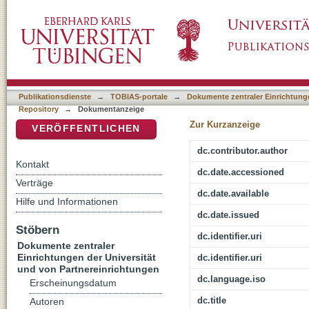
Schreckensbilder der Passion : Zur religions
DSpace Repositorium (Manakin basiert)
Kolonialismus und Christentum
Publikationsdienste
→
TOBIAS-portale
→
Dokumente zentraler Einrichtunge
Repository
→
Dokumentanzeige
Zur Kurzanzeige
VERÖFFENTLICHEN
dc.contributor.author
Kontakt
dc.date.accessioned
Verträge
dc.date.available
Hilfe und Informationen
dc.date.issued
Stöbern
dc.identifier.uri
Dokumente zentraler
Einrichtungen der Universität
dc.identifier.uri
und von Partnereinrichtungen
dc.language.iso
Erscheinungsdatum
dc.title
Autoren