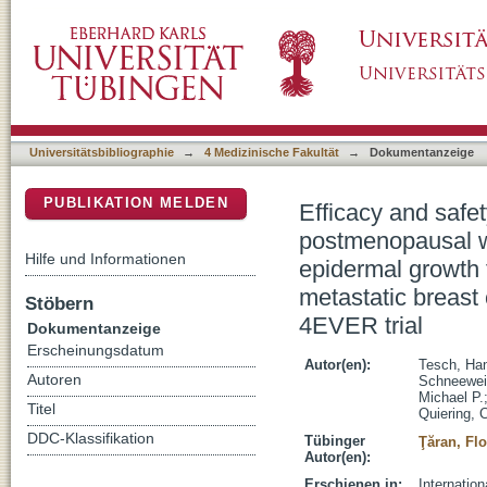
Efficacy and safety of everolimus plus ex
DSpace Repositorium (Manakin basiert)
receptor-positive, human epidermal growth fa
metastatic breast cancer: Results of the sing
Universitätsbibliographie
→
4 Medizinische Fakultät
→
Dokumentanzeige
PUBLIKATION MELDEN
Efficacy and safe
postmenopausal w
Hilfe und Informationen
epidermal growth 
metastatic breast 
Stöbern
4EVER trial
Dokumentanzeige
Erscheinungsdatum
Autor(en):
Tesch, Ha
Autoren
Schneewei
Michael P.
Titel
Quiering, 
DDC-Klassifikation
Tübinger
Ţăran, Flo
Autor(en):
Erschienen in:
Internatio