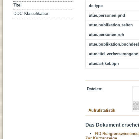
Titel
dc.type
DDC-Klassifikation
utue.personen.pnd
utue.publikation.seiten
utue.personen.roh
utue.publikation.buchdes
utue.titel.verfasserangabe
utue.artikel.ppn
Dateien:
Aufrufstatistik
Das Dokument erschein
FID Religionswissensch
Zur Kurzanzeige