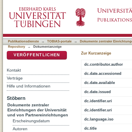
Vegetationskult
DSpace Repositorium (Manakin basiert)
Publikationsdienste
→
TOBIAS-portale
→
Dokumente zentraler Einrichtunge
Repository
→
Dokumentanzeige
Zur Kurzanzeige
VERÖFFENTLICHEN
dc.contributor.author
Kontakt
dc.date.accessioned
Verträge
dc.date.available
Hilfe und Informationen
dc.date.issued
Stöbern
dc.identifier.uri
Dokumente zentraler
Einrichtungen der Universität
dc.identifier.uri
und von Partnereinrichtungen
dc.language.iso
Erscheinungsdatum
dc.title
Autoren