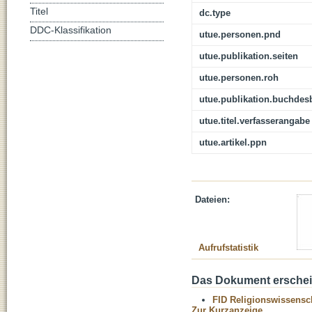
Titel
dc.type
DDC-Klassifikation
utue.personen.pnd
utue.publikation.seiten
utue.personen.roh
utue.publikation.buchdes
utue.titel.verfasserangabe
utue.artikel.ppn
Dateien:
Aufrufstatistik
Das Dokument erschein
FID Religionswissensch
Zur Kurzanzeige