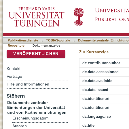
Alter
DSpace Repositorium (Manakin basiert)
Publikationsdienste
→
TOBIAS-portale
→
Dokumente zentraler Einrichtunge
Repository
→
Dokumentanzeige
Zur Kurzanzeige
VERÖFFENTLICHEN
dc.contributor.author
Kontakt
dc.date.accessioned
Verträge
dc.date.available
Hilfe und Informationen
dc.date.issued
Stöbern
dc.identifier.uri
Dokumente zentraler
Einrichtungen der Universität
dc.identifier.uri
und von Partnereinrichtungen
dc.language.iso
Erscheinungsdatum
dc.title
Autoren