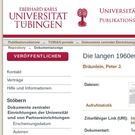
Die langen 1960er Jahre
DSpace Repositorium (Manakin basiert)
Publikationsdienste
→
TOBIAS-portale
→
Dokumente zentraler Einrichtunge
Repository
→
Dokumentanzeige
Die langen 1960e
VERÖFFENTLICHEN
Bräunlein, Peter J.
Kontakt
Verträge
Dateien:
Hilfe und Informationen
Stöbern
Aufrufstatistik
Dokumente zentraler
Einrichtungen der Universität
und von Partnereinrichtungen
Zitierfähiger Link (URI):
ht
ht
Erscheinungsdatum
Dokumentart:
Te
Autoren