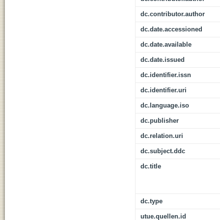
dc.contributor.author
dc.date.accessioned
dc.date.available
dc.date.issued
dc.identifier.issn
dc.identifier.uri
dc.language.iso
dc.publisher
dc.relation.uri
dc.subject.ddc
dc.title
dc.type
utue.quellen.id