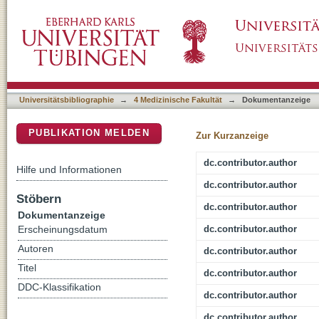
Clinical and economical impact of the presen
DSpace Repositorium (Manakin basiert)
expandable transcatheter aortic valve implan
Universitätsbibliographie
→
4 Medizinische Fakultät
→
Dokumentanzeige
PUBLIKATION MELDEN
Zur Kurzanzeige
dc.contributor.author
Hilfe und Informationen
dc.contributor.author
Stöbern
dc.contributor.author
Dokumentanzeige
dc.contributor.author
Erscheinungsdatum
Autoren
dc.contributor.author
Titel
dc.contributor.author
DDC-Klassifikation
dc.contributor.author
dc.contributor.author