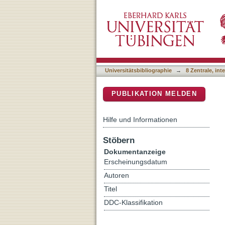
Cognitive control of com
DSpace Repositorium (Manakin b
Universitätsbibliographie
→
8 Zentrale, in
PUBLIKATION MELDEN
Hilfe und Informationen
Stöbern
Dokumentanzeige
Erscheinungsdatum
Autoren
Titel
DDC-Klassifikation