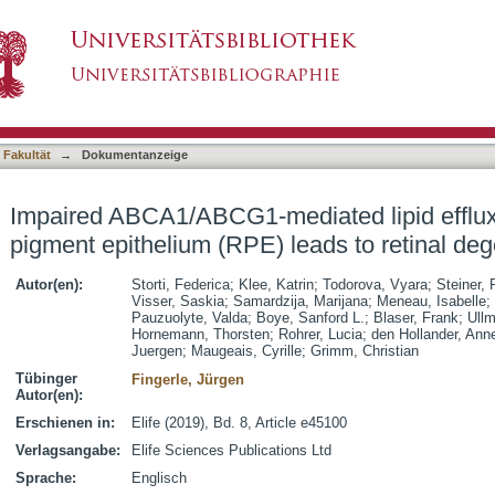
iated lipid efflux in the mouse retinal pigme
asiert)
 Fakultät
→
Dokumentanzeige
Impaired ABCA1/ABCG1-mediated lipid efflux 
pigment epithelium (RPE) leads to retinal de
Autor(en):
Storti, Federica
;
Klee, Katrin
;
Todorova, Vyara
;
Steiner, 
Visser, Saskia
;
Samardzija, Marijana
;
Meneau, Isabelle
;
Pauzuolyte, Valda
;
Boye, Sanford L.
;
Blaser, Frank
;
Ullm
Hornemann, Thorsten
;
Rohrer, Lucia
;
den Hollander, Ann
Juergen
;
Maugeais, Cyrille
;
Grimm, Christian
Tübinger
Fingerle, Jürgen
Autor(en):
Erschienen in:
Elife (2019), Bd. 8, Article e45100
Verlagsangabe:
Elife Sciences Publications Ltd
Sprache:
Englisch