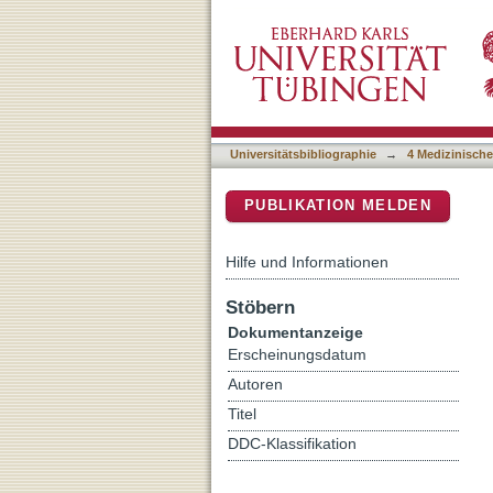
Impaired ABCA1/ABCG1-med
DSpace Repositorium (Manakin b
to retinal degeneration
Universitätsbibliographie
→
4 Medizinische
PUBLIKATION MELDEN
Hilfe und Informationen
Stöbern
Dokumentanzeige
Erscheinungsdatum
Autoren
Titel
DDC-Klassifikation