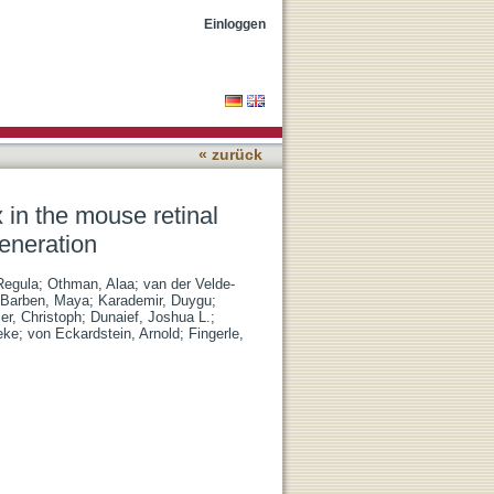
nt epithelium (RPE) leads
Einloggen
« zurück
in the mouse retinal
generation
Regula
;
Othman, Alaa
;
van der Velde-
Barben, Maya
;
Karademir, Duygu
;
er, Christoph
;
Dunaief, Joshua L.
;
eke
;
von Eckardstein, Arnold
;
Fingerle,