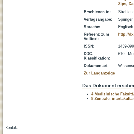
Zips, Da
Erschienen in:
Strahlen
Verlagsangabe:
Springer
Sprache:
Englisch
Referenz zum
http://d
Volltext:
ISSN:
1439-09
DDC-
610 - Me
Klassifikation:
Dokumentart:
Wissensch
Zur Langanzeige
Das Dokument erschein
4 Medizinische Fakultä
8 Zentrale, interfakult
Kontakt