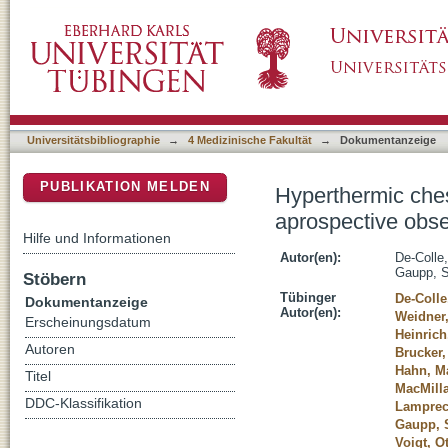
Hyperthermic chest wall re-irradiation in rec
DSpace Repositorium (Manakin basiert)
Universitätsbibliographie
→
4 Medizinische Fakultät
→
Dokumentanzeige
PUBLIKATION MELDEN
Hyperthermic chest
aprospective obse
Hilfe und Informationen
Autor(en):
De-Colle,
Gaupp, S
Stöbern
Tübinger
De-Colle
Dokumentanzeige
Autor(en):
Weidner,
Erscheinungsdatum
Heinrich
Autoren
Brucker,
Hahn, M
Titel
MacMilla
DDC-Klassifikation
Lamprech
Gaupp, 
Voigt, Ot