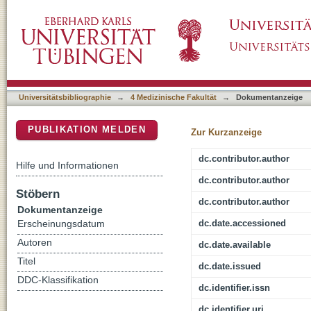
Severity dependent distribution of impairmen
DSpace Repositorium (Manakin basiert)
Universitätsbibliographie
→
4 Medizinische Fakultät
→
Dokumentanzeige
PUBLIKATION MELDEN
Zur Kurzanzeige
dc.contributor.author
Hilfe und Informationen
dc.contributor.author
Stöbern
dc.contributor.author
Dokumentanzeige
dc.date.accessioned
Erscheinungsdatum
Autoren
dc.date.available
Titel
dc.date.issued
DDC-Klassifikation
dc.identifier.issn
dc.identifier.uri