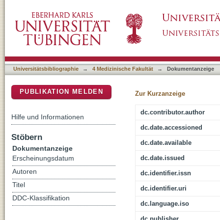
Avelumab plus Axitinib versus Sunitinib for
DSpace Repositorium (Manakin basiert)
Universitätsbibliographie
→
4 Medizinische Fakultät
→
Dokumentanzeige
PUBLIKATION MELDEN
Zur Kurzanzeige
dc.contributor.author
Hilfe und Informationen
dc.date.accessioned
Stöbern
dc.date.available
Dokumentanzeige
dc.date.issued
Erscheinungsdatum
Autoren
dc.identifier.issn
Titel
dc.identifier.uri
DDC-Klassifikation
dc.language.iso
dc.publisher