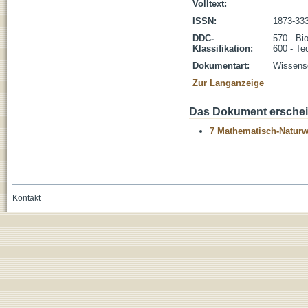
Volltext:
ISSN:
1873-33
DDC-
570 - Bi
Klassifikation:
600 - Te
Dokumentart:
Wissensc
Zur Langanzeige
Das Dokument erschein
7 Mathematisch-Naturwi
Kontakt