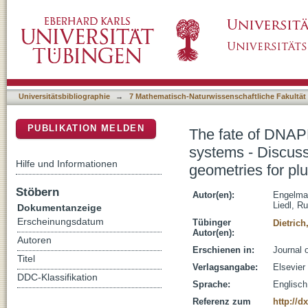
The fate of DNAPL contaminants in non-cons
DSpace Repositorium (Manakin basiert)
relevance of effective source zone geometrie
Universitätsbibliographie
→
7 Mathematisch-Naturwissenschaftliche Fakultät
PUBLIKATION MELDEN
The fate of DNAP
systems - Discuss
Hilfe und Informationen
geometries for pl
Stöbern
Autor(en):
Engelman
Liedl, Ru
Dokumentanzeige
Erscheinungsdatum
Tübinger
Dietrich
Autor(en):
Autoren
Erschienen in:
Journal 
Titel
Verlagsangabe:
Elsevier
DDC-Klassifikation
Sprache:
Englisch
Referenz zum
http://d