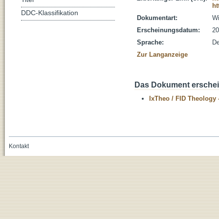
ht
DDC-Klassifikation
Dokumentart:
Wi
Erscheinungsdatum:
20
Sprache:
De
Zur Langanzeige
Das Dokument erschein
IxTheo / FID Theology 
Kontakt