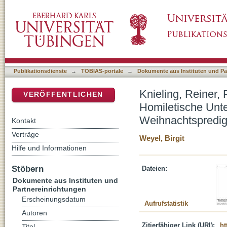
Knieling, Reiner, Predigtpraxis zwischen Cr
DSpace Repositorium (Manakin basiert)
Oster- , Passions- und Weihnachtspredigten;
Publikationsdienste
→
TOBIAS-portale
→
Dokumente aus Instituten und Pa
Knieling, Reiner,
VERÖFFENTLICHEN
Homiletische Unt
Weihnachtspredig
Kontakt
Verträge
Weyel, Birgit
Hilfe und Informationen
Stöbern
Dateien:
Dokumente aus Instituten und
Partnereinrichtungen
Erscheinungsdatum
Aufrufstatistik
Autoren
Zitierfähiger Link (URI):
ht
Titel