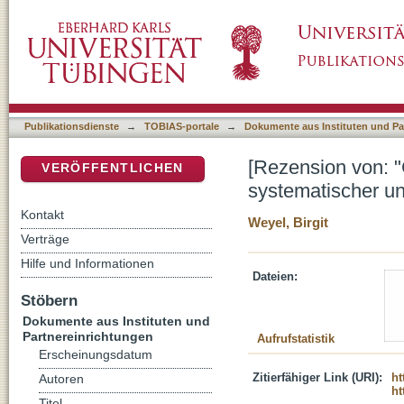
[Rezension von: "Gelebte Religion" als Prog
DSpace Repositorium (Manakin basiert)
Theologie]
Publikationsdienste
→
TOBIAS-portale
→
Dokumente aus Instituten und Pa
[Rezension von: "
VERÖFFENTLICHEN
systematischer un
Kontakt
Weyel, Birgit
Verträge
Hilfe und Informationen
Dateien:
Stöbern
Dokumente aus Instituten und
Partnereinrichtungen
Aufrufstatistik
Erscheinungsdatum
Zitierfähiger Link (URI):
ht
Autoren
ht
Titel