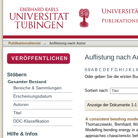
Auflistung nach Autor "Wacker, Markus"
Publikationsdienste
→
Auflistung nach Autor
Auflistung nach A
VERÖFFENTLICHEN
0-9
A
B
C
D
E
F
G
H
I
J
K
L
Stöbern
Oder geben Sie die ersten Bu
Gesamter Bestand
Bereiche & Sammlungen
Sortiert nach:
Erscheinungsdatum
Autoren
Anzeige der Dokumente 1-1
Titel
A consistent bending model 
DDC-Klassifikation
Thomaszewski, Bernhard
;
Wa
Modelling bending energy in a 
Hilfe & Infos
approaches characteristic beh