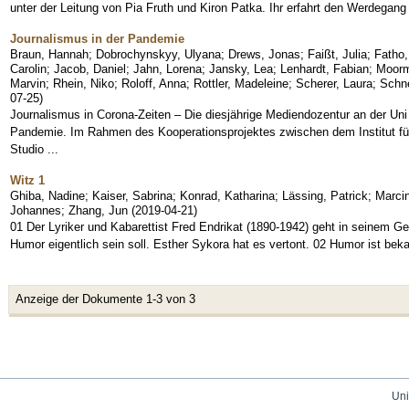
unter der Leitung von Pia Fruth und Kiron Patka. Ihr erfahrt den Werdegang
Journalismus in der Pandemie
Braun, Hannah
;
Dobrochynskyy, Ulyana
;
Drews, Jonas
;
Faißt, Julia
;
Fatho
Carolin
;
Jacob, Daniel
;
Jahn, Lorena
;
Jansky, Lea
;
Lenhardt, Fabian
;
Moorm
Marvin
;
Rhein, Niko
;
Roloff, Anna
;
Rottler, Madeleine
;
Scherer, Laura
;
Schne
07-25
)
Journalismus in Corona-Zeiten – Die diesjährige Mediendozentur an der Un
Pandemie. Im Rahmen des Kooperationsprojektes zwischen dem Institut 
Studio ...
Witz 1
Ghiba, Nadine
;
Kaiser, Sabrina
;
Konrad, Katharina
;
Lässing, Patrick
;
Marcin
Johannes
;
Zhang, Jun
(
2019-04-21
)
01 Der Lyriker und Kabarettist Fred Endrikat (1890-1942) geht in seinem G
Humor eigentlich sein soll. Esther Sykora hat es vertont. 02 Humor ist be
Anzeige der Dokumente 1-3 von 3
Uni