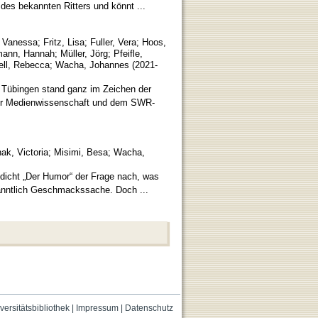
 des bekannten Ritters und könnt ...
, Vanessa
;
Fritz, Lisa
;
Fuller, Vera
;
Hoos,
ann, Hannah
;
Müller, Jörg
;
Pfeifle,
ll, Rebecca
;
Wacha, Johannes
(
2021-
i Tübingen stand ganz im Zeichen der
für Medienwissenschaft und dem SWR-
ak, Victoria
;
Misimi, Besa
;
Wacha,
edicht „Der Humor“ der Frage nach, was
kanntlich Geschmackssache. Doch ...
versitätsbibliothek
|
Impressum
|
Datenschutz