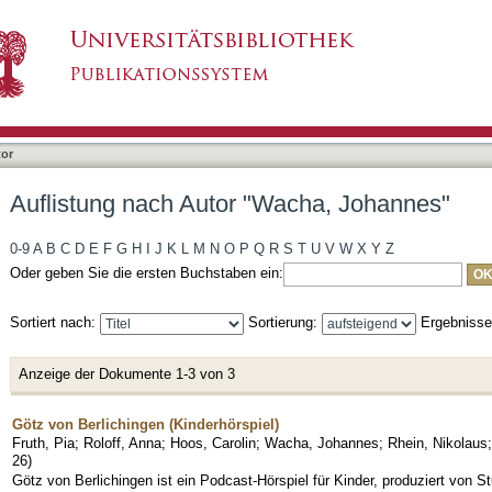
acha, Johannes"
tor
Auflistung nach Autor "Wacha, Johannes"
0-9
A
B
C
D
E
F
G
H
I
J
K
L
M
N
O
P
Q
R
S
T
U
V
W
X
Y
Z
Oder geben Sie die ersten Buchstaben ein:
Sortiert nach:
Sortierung:
Ergebniss
Anzeige der Dokumente 1-3 von 3
Götz von Berlichingen (Kinderhörspiel)
Fruth, Pia
;
Roloff, Anna
;
Hoos, Carolin
;
Wacha, Johannes
;
Rhein, Nikolaus
26
)
Götz von Berlichingen ist ein Podcast-Hörspiel für Kinder, produziert von S