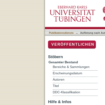
Auflistung nach Autor "W
Publikationsdienste
→
Auflistung nach Au
VERÖFFENTLICHEN
Stöbern
Gesamter Bestand
Bereiche & Sammlungen
Erscheinungsdatum
Autoren
Titel
DDC-Klassifikation
Hilfe & Infos