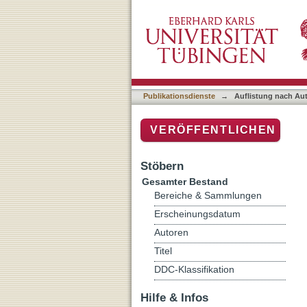
Auflistung nach Autor "La
Publikationsdienste
→
Auflistung nach Au
VERÖFFENTLICHEN
Stöbern
Gesamter Bestand
Bereiche & Sammlungen
Erscheinungsdatum
Autoren
Titel
DDC-Klassifikation
Hilfe & Infos