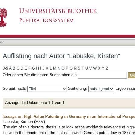
buske, Kirsten"
tor
Auflistung nach Autor "Labuske, Kirsten"
0-9
A
B
C
D
E
F
G
H
I
J
K
L
M
N
O
P
Q
R
S
T
U
V
W
X
Y
Z
Oder geben Sie die ersten Buchstaben ein:
Sortiert nach:
Sortierung:
Ergebniss
Anzeige der Dokumente 1-1 von 1
Essays on High-Value Patenting in Germany in an International Perspe
Labuske, Kirsten
(
2007
)
The aim of this doctoral thesis is to look at the worldwide relevance of hi
between the enactment of the first nationwide German patent law in 1877 an