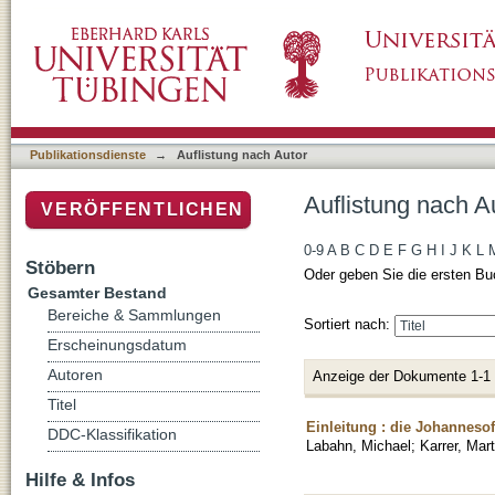
Auflistung nach Autor "Labahn, Michael"
Publikationsdienste
→
Auflistung nach Autor
Auflistung nach A
VERÖFFENTLICHEN
0-9
A
B
C
D
E
F
G
H
I
J
K
L
Stöbern
Oder geben Sie die ersten Bu
Gesamter Bestand
Bereiche & Sammlungen
Sortiert nach:
Erscheinungsdatum
Autoren
Anzeige der Dokumente 1-1
Titel
Einleitung : die Johanneso
DDC-Klassifikation
Labahn, Michael
;
Karrer, Mart
Hilfe & Infos