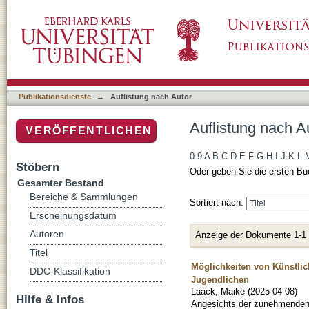
Auflistung nach Autor "Laack, Maike"
Publikationsdienste
→
Auflistung nach Autor
Auflistung nach A
VERÖFFENTLICHEN
0-9
A
B
C
D
E
F
G
H
I
J
K
L
Stöbern
Oder geben Sie die ersten Bu
Gesamter Bestand
Bereiche & Sammlungen
Sortiert nach:
Erscheinungsdatum
Autoren
Anzeige der Dokumente 1-1
Titel
Möglichkeiten von Künstlic
DDC-Klassifikation
Jugendlichen
Laack, Maike
(
2025-04-08
)
Hilfe & Infos
Angesichts der zunehmenden 