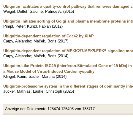
Ubiquitin facilitates a quality-control pathway that removes damaged 
Weigel, Detlef
;
Salomé, Patrice A.
(
2015
)
Ubiquitin initiates sorting of Golgi and plasma membrane proteins in
Pimpl, Peter
;
Künzl, Fabian
(
2012
)
Ubiquitin-dependent regulation of Cdc42 by XIAP
Carpy, Alejandro
;
Maček, Boris
(
2017
)
Ubiquitin-dependent regulation of MEKK2/3-MEK5-ERK5 signaling mo
Carpy, Alejandro
;
Maček, Boris
(
2014
)
Ubiquitin-Like Protein ISG15 (Interferon-Stimulated Gene of 15 kDa) in
a Mouse Model of Virus-Induced Cardiomyopathy
Klingel, Karin
;
Sauter, Martina
(
2014
)
Ubiquitin-proteasome system in the different stages of dominantly inh
Jucker, Mathias
;
Laske, Christoph
(
2025
)
Anzeige der Dokumente 125474-125493 von 138717