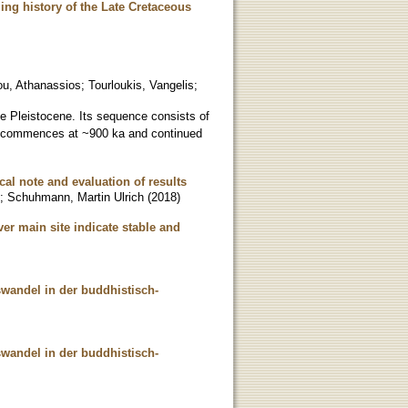
ng history of the Late Cretaceous
ou, Athanassios
;
Tourloukis, Vangelis
;
e Pleistocene. Its sequence consists of
ce commences at ~900 ka and continued
al note and evaluation of results
;
Schuhmann, Martin Ulrich
(
2018
)
er main site indicate stable and
wandel in der buddhistisch-
wandel in der buddhistisch-