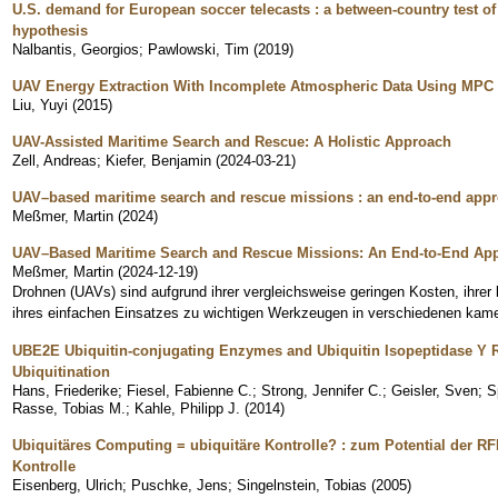
U.S. demand for European soccer telecasts : a between-country test of
hypothesis
Nalbantis, Georgios
;
Pawlowski, Tim
(
2019
)
UAV Energy Extraction With Incomplete Atmospheric Data Using MPC
Liu, Yuyi
(
2015
)
UAV-Assisted Maritime Search and Rescue: A Holistic Approach
Zell, Andreas
;
Kiefer, Benjamin
(
2024-03-21
)
UAV–based maritime search and rescue missions : an end-to-end app
Meßmer, Martin
(
2024
)
UAV–Based Maritime Search and Rescue Missions: An End-to-End Ap
Meßmer, Martin
(
2024-12-19
)
Drohnen (UAVs) sind aufgrund ihrer vergleichsweise geringen Kosten, ihrer bi
ihres einfachen Einsatzes zu wichtigen Werkzeugen in verschiedenen kame
UBE2E Ubiquitin-conjugating Enzymes and Ubiquitin Isopeptidase Y R
Ubiquitination
Hans, Friederike
;
Fiesel, Fabienne C.
;
Strong, Jennifer C.
;
Geisler, Sven
;
S
Rasse, Tobias M.
;
Kahle, Philipp J.
(
2014
)
Ubiquitäres Computing = ubiquitäre Kontrolle? : zum Potential der 
Kontrolle
Eisenberg, Ulrich
;
Puschke, Jens
;
Singelnstein, Tobias
(
2005
)