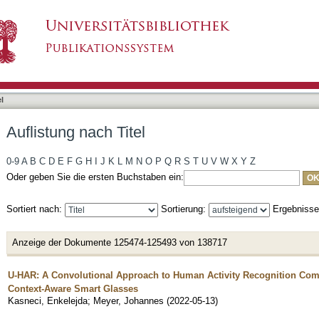
l
Auflistung nach Titel
0-9
A
B
C
D
E
F
G
H
I
J
K
L
M
N
O
P
Q
R
S
T
U
V
W
X
Y
Z
Oder geben Sie die ersten Buchstaben ein:
Sortiert nach:
Sortierung:
Ergebniss
Anzeige der Dokumente 125474-125493 von 138717
U-HAR: A Convolutional Approach to Human Activity Recognition Co
Context-Aware Smart Glasses
Kasneci, Enkelejda
;
Meyer, Johannes
(
2022-05-13
)