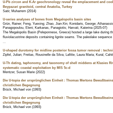
U-Pb zircon and K-Ar geochronology reveal the emplacement and cooli
Beypazari granitoid, central Anatolia, Turkey
Satir, Muharrem
(
2014
)
U-series analyses of bones from Megalopolis basin sites
Grün, Rainer
;
Feng, Yuexing
;
Zhao, Jian-Xin
;
Konidaris, George
;
Athanassi
Panagopoulou, Eleni
;
Karkanas, Panagiotis
;
Harvati, Katerina
(
2025-07
)
The Megalopolis Basin (Peleponnese, Greece) hosted a large lake during th
fluviolacustrine deposits containing lignite seams. The paleolake sequen
...
U-shaped durotomy for midline posterior fossa tumor removal : technic
Zipfel, Julian
;
Freitas, Rousinelle da Silva
;
Lafitte, Laura Maria
;
Kural, Cahit
U-Th dating, taphonomy, and taxonomy of shell middens at Klasies Riv
systematic coastal exploitation by MIS 5c-d
Mentzer, Susan Marie
(
2022
)
Die U-topia der ursprünglichen Einheit : Thomas Mertons Bewußtseins
christlichen Begegnung
Brück, Michael von
(
1993
)
Die U-topia der ursprünglichen Einheit : Thomas Mertons Bewußtseins
christlichen Begegnung
Brück, Michael von
(
1993
)