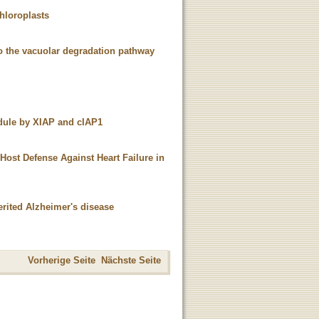
chloroplasts
to the vacuolar degradation pathway
dule by XIAP and cIAP1
 Host Defense Against Heart Failure in
erited Alzheimer's disease
Vorherige Seite
Nächste Seite