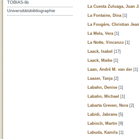
TOBIAS-lib
La Cuesta Zuluaga, Juan 
Universitätsbibliographie
La Fontaine, Dina
[1]
La Fougère, Christian Jea
La Mela, Vera
[1]
La Notte, Vincenzo
[1]
Laack, Isabel
[17]
Laack, Maike
[1]
Laan, André M. van der
[1]
Laaser, Tanja
[2]
Labahn, Denise
[1]
Labahn, Michael
[1]
Labarta Greven, Nora
[2]
Labidi, Jabrane
[5]
Labisch, Martin
[9]
Labuda, Kamila
[1]