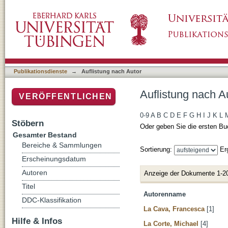
Auflistung nach Autor
Publikationsdienste
→
Auflistung nach Autor
Auflistung nach A
VERÖFFENTLICHEN
0-9
A
B
C
D
E
F
G
H
I
J
K
L
Stöbern
Oder geben Sie die ersten Bu
Gesamter Bestand
Bereiche & Sammlungen
Sortierung:
Er
Erscheinungsdatum
Autoren
Anzeige der Dokumente 1-2
Titel
Autorenname
DDC-Klassifikation
La Cava, Francesca
[1]
Hilfe & Infos
La Corte, Michael
[4]