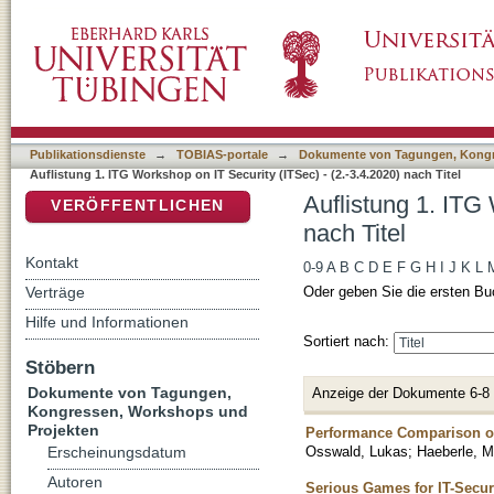
Auflistung 1. ITG Workshop on IT Security (IT
DSpace Repositorium (Manakin basiert)
Publikationsdienste
→
TOBIAS-portale
→
Dokumente von Tagungen, Kongr
Auflistung 1. ITG Workshop on IT Security (ITSec) - (2.-3.4.2020) nach Titel
Auflistung 1. ITG
VERÖFFENTLICHEN
nach Titel
Kontakt
0-9
A
B
C
D
E
F
G
H
I
J
K
L
Verträge
Oder geben Sie die ersten Bu
Hilfe und Informationen
Sortiert nach:
Stöbern
Dokumente von Tagungen,
Anzeige der Dokumente 6-8
Kongressen, Workshops und
Projekten
Performance Comparison o
Osswald, Lukas
;
Haeberle, M
Erscheinungsdatum
Autoren
Serious Games for IT-Secur