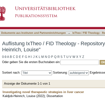
heology - Repository nach Autor "Kaldjob-Heinr
asiert)
Dokumente aus Instituten und Partnereinrichtungen
→
IxTheo / FID Theology - R
Auflistung IxTheo / FID Theology - Repository
Heinrich, Louise"
0-9
A
B
C
D
E
F
G
H
I
J
K
L
M
N
O
P
Q
R
S
T
U
V
W
X
Y
Z
Oder geben Sie die ersten Buchstaben ein:
Sortiert nach:
Sortierung:
Ergebniss
Anzeige der Dokumente 1-1 von 1
Investigating novel therapeutic strategies in liver cancer
Kaldjob-Heinrich, Louise
(
2022
)
;
Dissertation