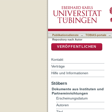
Auflistung IxTheo / FID T
DSpace Repositorium (Manakin b
Publikationsdienste
→
TOBIAS-portale
→
Repository nach Autor
VERÖFFENTLICHEN
Kontakt
Verträge
Hilfe und Informationen
Stöbern
Dokumente aus Instituten und
Partnereinrichtungen
Erscheinungsdatum
Autoren
Titel