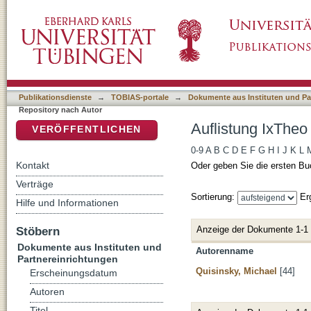
Auflistung IxTheo / FID Theology - Repositor
DSpace Repositorium (Manakin basiert)
Publikationsdienste
→
TOBIAS-portale
→
Dokumente aus Instituten und Pa
Repository nach Autor
Auflistung IxTheo
VERÖFFENTLICHEN
0-9
A
B
C
D
E
F
G
H
I
J
K
L
Kontakt
Oder geben Sie die ersten Bu
Verträge
Sortierung:
Er
Hilfe und Informationen
Anzeige der Dokumente 1-1
Stöbern
Dokumente aus Instituten und
Autorenname
Partnereinrichtungen
Quisinsky, Michael
[44]
Erscheinungsdatum
Autoren
Titel