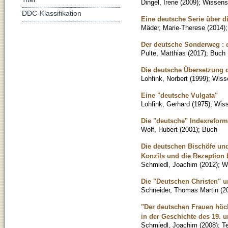
Dingel, Irene
(
2009
)
;
Wissensc
DDC-Klassifikation
Eine deutsche Serie über d
Mäder, Marie-Therese
(
2014
)
Der deutsche Sonderweg : d
Pulte, Matthias
(
2017
)
;
Buch
Die deutsche Übersetzung d
Lohfink, Norbert
(
1999
)
;
Wisse
Eine "deutsche Vulgata"
Lohfink, Gerhard
(
1975
)
;
Wiss
Die "deutsche" Indexreform 
Wolf, Hubert
(
2001
)
;
Buch
Die deutschen Bischöfe und
Konzils und die Rezeption
Schmiedl, Joachim
(
2012
)
;
Wi
Die "Deutschen Christen" u
Schneider, Thomas Martin
(
2
"Der deutschen Frauen höc
in der Geschichte des 19. 
Schmiedl, Joachim
(
2008
)
;
T