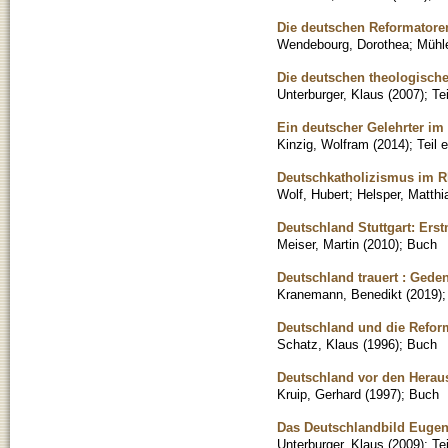
Die deutschen Reformator
Wendebourg, Dorothea
;
Mühl
Die deutschen theologische
Unterburger, Klaus
(
2007
)
;
Te
Ein deutscher Gelehrter im
Kinzig, Wolfram
(
2014
)
;
Teil 
Deutschkatholizismus im Rh
Wolf, Hubert
;
Helsper, Matthi
Deutschland Stuttgart: Ers
Meiser, Martin
(
2010
)
;
Buch
Deutschland trauert : Geden
Kranemann, Benedikt
(
2019
)
Deutschland und die Reforma
Schatz, Klaus
(
1996
)
;
Buch
Deutschland vor den Herau
Kruip, Gerhard
(
1997
)
;
Buch
Das Deutschlandbild Eugen
Unterburger, Klaus
(
2009
)
;
Te