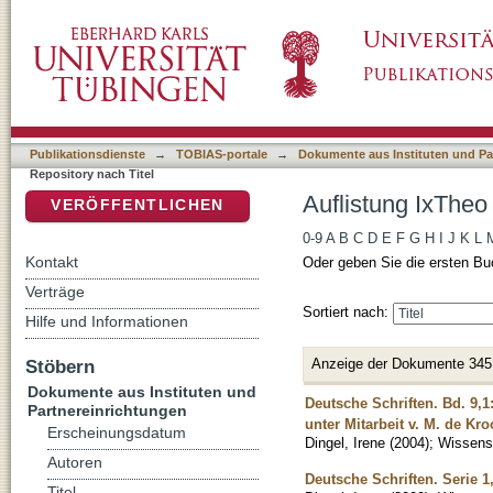
Auflistung IxTheo / FID Theology - Repository
DSpace Repositorium (Manakin basiert)
Publikationsdienste
→
TOBIAS-portale
→
Dokumente aus Instituten und Pa
Repository nach Titel
Auflistung IxTheo 
VERÖFFENTLICHEN
0-9
A
B
C
D
E
F
G
H
I
J
K
L
Kontakt
Oder geben Sie die ersten Bu
Verträge
Sortiert nach:
Hilfe und Informationen
Anzeige der Dokumente 345
Stöbern
Dokumente aus Instituten und
Deutsche Schriften. Bd. 9,1
Partnereinrichtungen
unter Mitarbeit v. M. de Kr
Erscheinungsdatum
Dingel, Irene
(
2004
)
;
Wissensc
Autoren
Deutsche Schriften. Serie 1
Titel